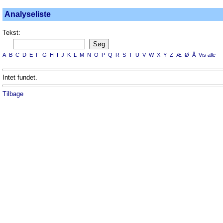
Analyseliste
Tekst:
A
B
C
D
E
F
G
H
I
J
K
L
M
N
O
P
Q
R
S
T
U
V
W
X
Y
Z
Æ
Ø
Å
Vis alle
Intet fundet.
Tilbage