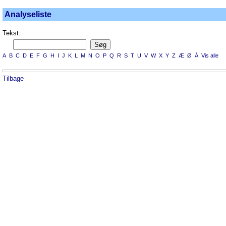
Analyseliste
Tekst:
A
B
C
D
E
F
G
H
I
J
K
L
M
N
O
P
Q
R
S
T
U
V
W
X
Y
Z
Æ
Ø
Å
Vis alle
Tilbage