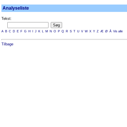
Analyseliste
Tekst:
A
B
C
D
E
F
G
H
I
J
K
L
M
N
O
P
Q
R
S
T
U
V
W
X
Y
Z
Æ
Ø
Å
Vis alle
Tilbage