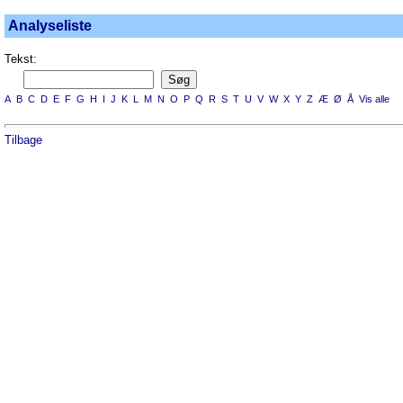
Analyseliste
Tekst:
A
B
C
D
E
F
G
H
I
J
K
L
M
N
O
P
Q
R
S
T
U
V
W
X
Y
Z
Æ
Ø
Å
Vis alle
Tilbage