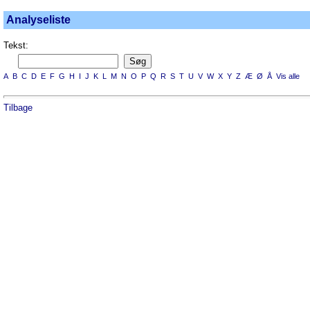
Analyseliste
Tekst:
A
B
C
D
E
F
G
H
I
J
K
L
M
N
O
P
Q
R
S
T
U
V
W
X
Y
Z
Æ
Ø
Å
Vis alle
Tilbage