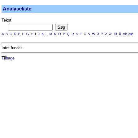
Analyseliste
Tekst:
A
B
C
D
E
F
G
H
I
J
K
L
M
N
O
P
Q
R
S
T
U
V
W
X
Y
Z
Æ
Ø
Å
Vis alle
Intet fundet.
Tilbage