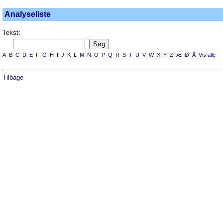
Analyseliste
Tekst:
A
B
C
D
E
F
G
H
I
J
K
L
M
N
O
P
Q
R
S
T
U
V
W
X
Y
Z
Æ
Ø
Å
Vis alle
Tilbage