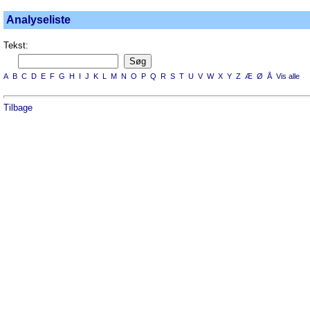
Analyseliste
Tekst:
A
B
C
D
E
F
G
H
I
J
K
L
M
N
O
P
Q
R
S
T
U
V
W
X
Y
Z
Æ
Ø
Å
Vis alle
Tilbage