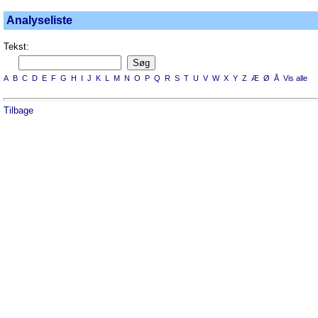
Analyseliste
Tekst:
A
B
C
D
E
F
G
H
I
J
K
L
M
N
O
P
Q
R
S
T
U
V
W
X
Y
Z
Æ
Ø
Å
Vis alle
Tilbage