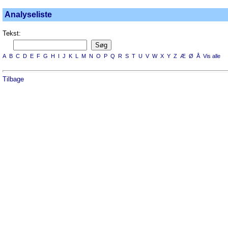
Analyseliste
Tekst:
A
B
C
D
E
F
G
H
I
J
K
L
M
N
O
P
Q
R
S
T
U
V
W
X
Y
Z
Æ
Ø
Å
Vis alle
Tilbage