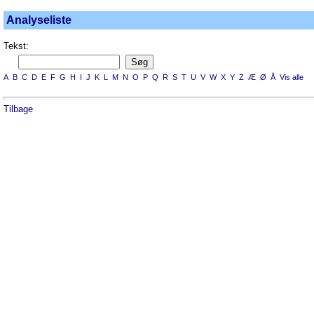
Analyseliste
Tekst:
A
B
C
D
E
F
G
H
I
J
K
L
M
N
O
P
Q
R
S
T
U
V
W
X
Y
Z
Æ
Ø
Å
Vis alle
Tilbage