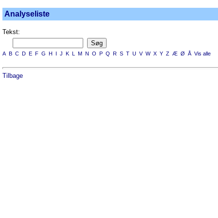
Analyseliste
Tekst:
A
B
C
D
E
F
G
H
I
J
K
L
M
N
O
P
Q
R
S
T
U
V
W
X
Y
Z
Æ
Ø
Å
Vis alle
Tilbage