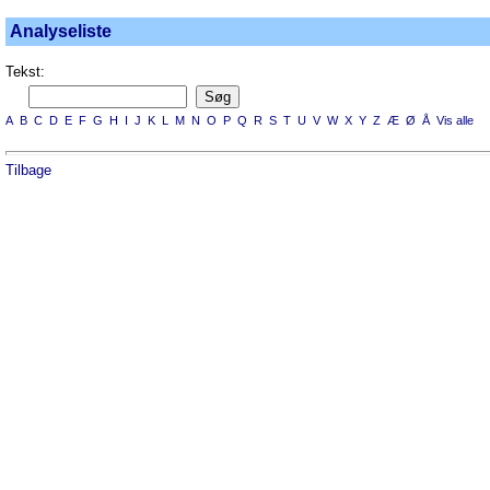
Analyseliste
Tekst:
A
B
C
D
E
F
G
H
I
J
K
L
M
N
O
P
Q
R
S
T
U
V
W
X
Y
Z
Æ
Ø
Å
Vis alle
Tilbage