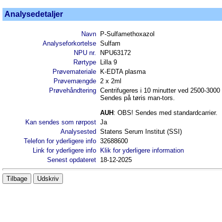
Analysedetaljer
Navn
P-Sulfamethoxazol
Analyseforkortelse
Sulfam
NPU nr.
NPU63172
Rørtype
Lilla 9
Prøvemateriale
K-EDTA plasma
Prøvemængde
2 x 2ml
Prøvehåndtering
Centrifugeres i 10 minutter ved 2500-3000
Sendes på tøris man-tors.
AUH
: OBS! Sendes med standardcarrier.
Kan sendes som rørpost
Ja
Analysested
Statens Serum Institut (SSI)
Telefon for yderligere info
32688600
Link for yderligere info
Klik for yderligere information
Senest opdateret
18-12-2025