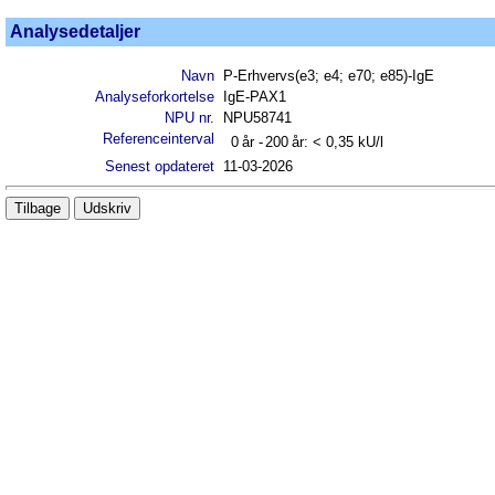
Analysedetaljer
Navn
P-Erhvervs(e3; e4; e70; e85)-IgE
Analyseforkortelse
IgE-PAX1
NPU nr.
NPU58741
Referenceinterval
0
år -
200
år:
< 0,35
kU/l
Senest opdateret
11-03-2026