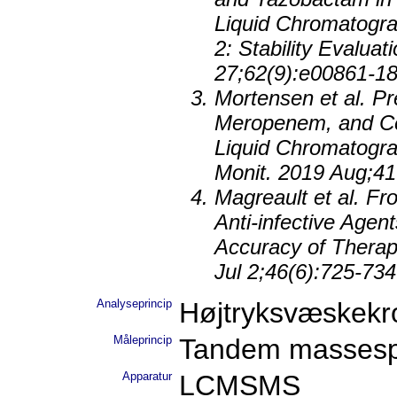
Liquid Chromatogr
2: Stability Evalua
27;62(9):e00861-18
Mortensen et al. Pre
Meropenem, and Ce
Liquid Chromatogr
Monit. 2019 Aug;41
Magreault et al. Fr
Anti-infective Age
Accuracy of Therap
Jul 2;46(6):725-734
Analyseprincip
Højtryksvæskekr
Måleprincip
Tandem massesp
Apparatur
LCMSMS