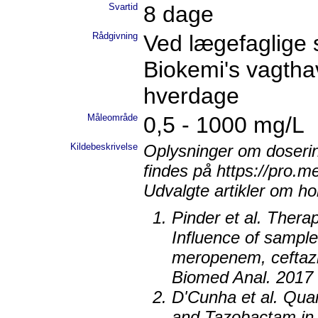
Svartid
8 dage
Rådgivning
Ved lægefaglige 
Biokemi's vagtha
hverdage
Måleområde
0,5 - 1000 mg/L
Kildebeskrivelse
Oplysninger om doseri
findes på https://pro.
Udvalgte artikler om ho
Pinder et al. Therap
Influence of sample s
meropenem, ceftazi
Biomed Anal. 2017 
D'Cunha et al. Quan
and Tazobactam in