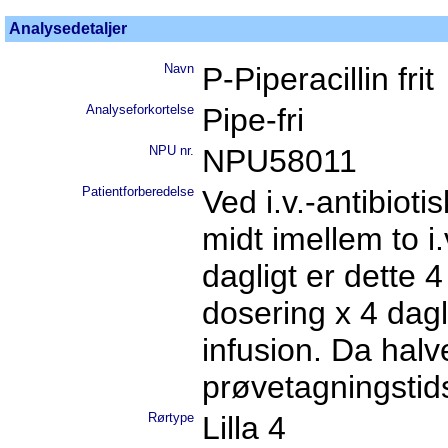
Analysedetaljer
Navn
P-Piperacillin frit
Analyseforkortelse
Pipe-fri
NPU nr.
NPU58011
Patientforberedelse
Ved i.v.-antibiot
midt imellem to i.
dagligt er dette 4 
dosering x 4 dagli
infusion. Da halve
prøvetagningstid
Rørtype
Lilla 4