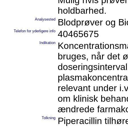
Mulig hvis prøve
holdbarhed.
Analysested
Blodprøver og B
Telefon for yderligere info
40465675
Indikation
Koncentrationsmål
bruges, når det ø
doseringsinterva
plasmakoncentrat
relevant under i.
om klinisk behan
ændrede farmakok
Tolkning
Piperacillin tilh