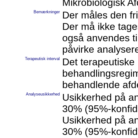
Mikrobiologisk Af
Bemærkninger
Der måles den fri
Der må ikke tage
også anvendes til 
påvirke analysere
Terapeutisk interval
Det terapeutiske 
behandlingsregim
behandlende afdel
Analyseusikkerhed
Usikkerhed på ana
30% (95%-konfide
Usikkerhed på ana
30% (95%-konfide