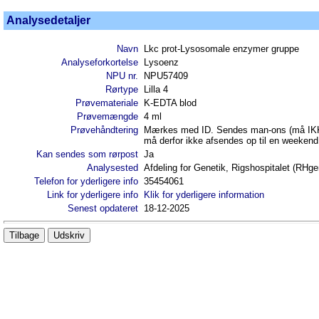
Analysedetaljer
Navn
Lkc prot-Lysosomale enzymer gruppe
Analyseforkortelse
Lysoenz
NPU nr.
NPU57409
Rørtype
Lilla 4
Prøvemateriale
K-EDTA blod
Prøvemængde
4 ml
Prøvehåndtering
Mærkes med ID. Sendes man-ons (må IKKE k
må derfor ikke afsendes op til en weekend 
Kan sendes som rørpost
Ja
Analysested
Afdeling for Genetik, Rigshospitalet (RHge
Telefon for yderligere info
35454061
Link for yderligere info
Klik for yderligere information
Senest opdateret
18-12-2025