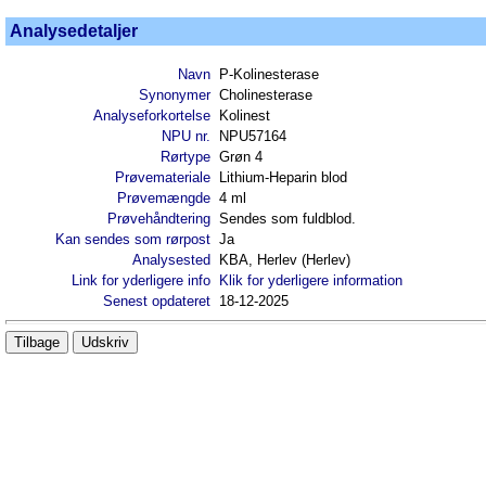
Analysedetaljer
Navn
P-Kolinesterase
Synonymer
Cholinesterase
Analyseforkortelse
Kolinest
NPU nr.
NPU57164
Rørtype
Grøn 4
Prøvemateriale
Lithium-Heparin blod
Prøvemængde
4 ml
Prøvehåndtering
Sendes som fuldblod.
Kan sendes som rørpost
Ja
Analysested
KBA, Herlev (Herlev)
Link for yderligere info
Klik for yderligere information
Senest opdateret
18-12-2025