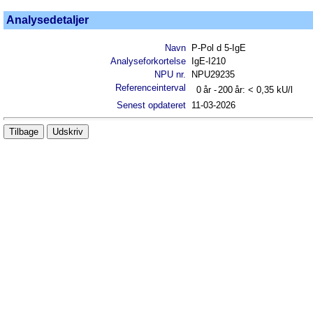
Analysedetaljer
Navn
P-Pol d 5-IgE
Analyseforkortelse
IgE-I210
NPU nr.
NPU29235
Referenceinterval
0
år -
200
år:
< 0,35
kU/l
Senest opdateret
11-03-2026