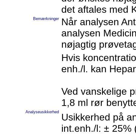
det aftales med K
Bemærkninger
Når analysen Anti
analysen Medicin
nøjagtig prøveta
Hvis koncentratio
enh./l. kan Hepa
Ved vanskelige p
1,8 ml rør benytt
Analyseusikkerhed
Usikkerhed på an
int.enh./l: ± 25%