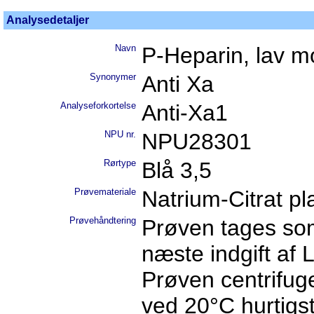
Analysedetaljer
Navn
P-Heparin, lav m
Synonymer
Anti Xa
Analyseforkortelse
Anti-Xa1
NPU nr.
NPU28301
Rørtype
Blå 3,5
Prøvemateriale
Natrium-Citrat p
Prøvehåndtering
Prøven tages som
næste indgift af
Prøven centrifug
ved 20°C hurtigst