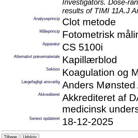
Investigators. Dose-ran
results of TIMI 11A.J A
Analyseprincip
Clot metode
Måleprincip
Fotometrisk måli
Apparatur
CS 5100i
Alternativt prøvemateriale
Kapillærblod
Sektion
Koagulation og M
Lægefagligt ansvarlig
Anders Mønsted 
Akkrediteret
Akkrediteret af D
medicinsk under
Senest opdateret
18-12-2025