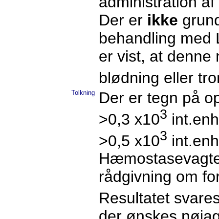
administration af
Der er
ikke
grund
behandling med 
er vist, at denne
blødning eller tr
Tolkning
Der er tegn på o
3
>0,3 x10
int.enh
3
>0,5 x10
int.enh
Hæmostasevagten,
rådgivning om for
Resultatet svares
der ønskes nøjag