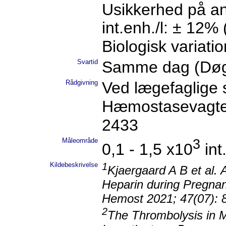
Usikkerhed på an
int.enh./l: ± 12%
Biologisk variatio
Svartid
Samme dag (Døg
Rådgivning
Ved lægefaglige 
Hæmostasevagten, 
2433
Måleområde
3
0,1 - 1,5 x10
int
Kildebeskrivelse
1
Kjaergaard A B et al.
Heparin during Pregna
Hemost 2021; 47(07): 
2
The Thrombolysis in My