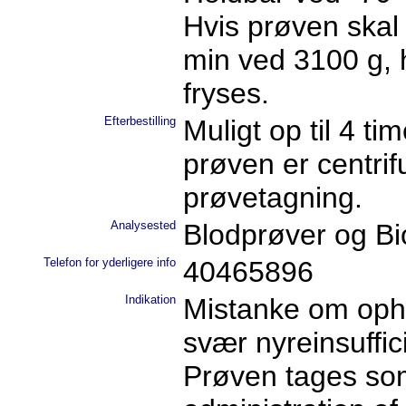
Hvis prøven skal
min ved 3100 g, 
fryses.
Efterbestilling
Muligt op til 4 ti
prøven er centrif
prøvetagning.
Analysested
Blodprøver og B
Telefon for yderligere info
40465896
Indikation
Mistanke om oph
svær nyreinsuffic
Prøven tages s