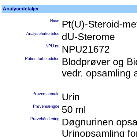
Analysedetaljer
Navn
Pt(U)-Steroid-me
Analyseforkortelse
dU-Sterome
NPU nr.
NPU21672
Patientforberedelse
Blodprøver og Bi
vedr. opsamling a
Prøvemateriale
Urin
Prøvemængde
50 ml
Prøvehåndtering
Døgnurinen opsam
Urinopsamling fo