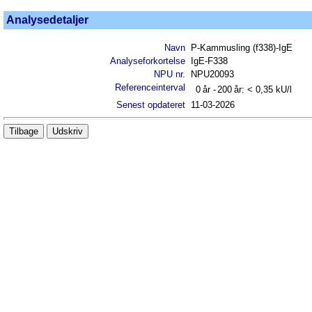
Analysedetaljer
Navn
P-Kammusling (f338)-IgE
Analyseforkortelse
IgE-F338
NPU nr.
NPU20093
Referenceinterval
0
år -
200
år:
< 0,35
kU/l
Senest opdateret
11-03-2026