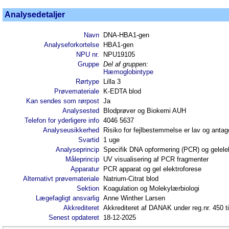
Analysedetaljer
Navn
DNA-HBA1-gen
Analyseforkortelse
HBA1-gen
NPU nr.
NPU19105
Gruppe
Del af gruppen:
Hæmoglobintype
Rørtype
Lilla 3
Prøvemateriale
K-EDTA blod
Kan sendes som rørpost
Ja
Analysested
Blodprøver og Biokemi AUH
Telefon for yderligere info
4046 5637
Analyseusikkerhed
Risiko for fejlbestemmelse er lav og anta
Svartid
1 uge
Analyseprincip
Specifik DNA opformering (PCR) og gelele
Måleprincip
UV visualisering af PCR fragmenter
Apparatur
PCR apparat og gel elektroforese
Alternativt prøvemateriale
Natrium-Citrat blod
Sektion
Koagulation og Molekylærbiologi
Lægefagligt ansvarlig
Anne Winther Larsen
Akkrediteret
Akkrediteret af DANAK under reg.nr. 450 t
Senest opdateret
18-12-2025