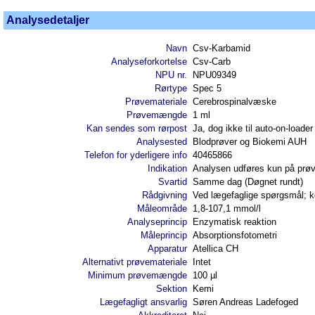
Analysedetaljer
Navn
Csv-Karbamid
Analyseforkortelse
Csv-Carb
NPU nr.
NPU09349
Rørtype
Spec 5
Prøvemateriale
Cerebrospinalvæske
Prøvemængde
1 ml
Kan sendes som rørpost
Ja, dog ikke til auto-on-loader
Analysested
Blodprøver og Biokemi AUH
Telefon for yderligere info
40465866
Indikation
Analysen udføres kun på prøve
Svartid
Samme dag (Døgnet rundt)
Rådgivning
Ved lægefaglige spørgsmål; k
Måleområde
1,8-107,1 mmol/l
Analyseprincip
Enzymatisk reaktion
Måleprincip
Absorptionsfotometri
Apparatur
Atellica CH
Alternativt prøvemateriale
Intet
Minimum prøvemængde
100 µl
Sektion
Kemi
Lægefagligt ansvarlig
Søren Andreas Ladefoged