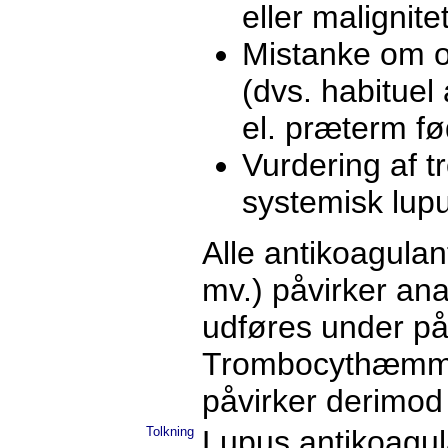
eller malignitet
Mistanke om ob
(dvs. habituel 
el. præterm fø
Vurdering af t
systemisk lup
Alle antikoagul
mv.) påvirker an
udføres under p
Trombocythæmmer
påvirker derimod
Tolkning
Lupus antikoagula