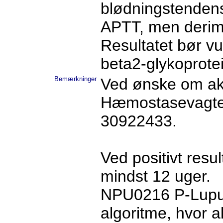
blødningstendens
APTT, men derim
Resultatet bør v
beta2-glykoprotein
Bemærkninger
Ved ønske om aku
Hæmostasevagten, 
30922433.
Ved positivt resu
mindst 12 uger.
NPU0216 P-Lupus
algoritme, hvor a