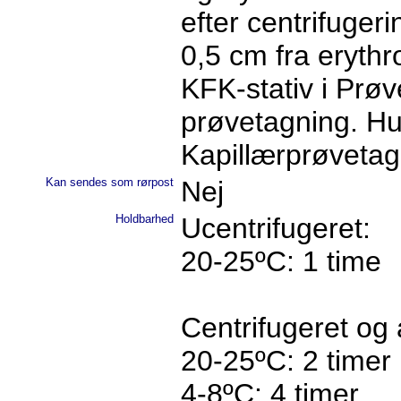
efter centrifuger
0,5 cm fra erythr
KFK-stativ i Prøv
prøvetagning. Hu
Kapillærprøvetagn
Kan sendes som rørpost
Nej
Holdbarhed
Ucentrifugeret:
20-25ºC: 1 time
Centrifugeret og 
20-25ºC: 2 timer
4-8ºC: 4 timer