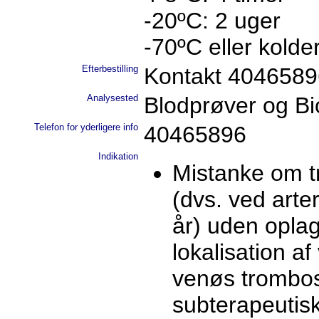
-20ºC: 2 uger
-70ºC eller kold
Efterbestilling
Kontakt 40465896
Analysested
Blodprøver og B
Telefon for yderligere info
40465896
Indikation
Mistanke om t
(dvs. ved arte
år) uden oplag
lokalisation af
venøs trombose
subterapeutis