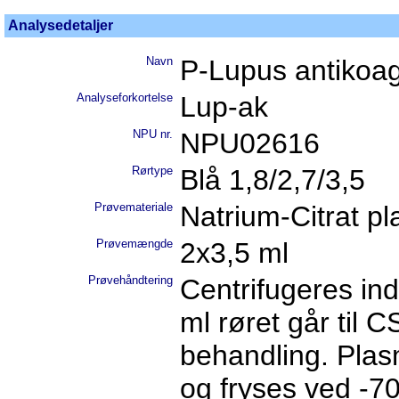
Analysedetaljer
Navn
P-Lupus antikoa
Analyseforkortelse
Lup-ak
NPU nr.
NPU02616
Rørtype
Blå 1,8/2,7/3,5
Prøvemateriale
Natrium-Citrat p
Prøvemængde
2x3,5 ml
Prøvehåndtering
Centrifugeres ind
ml røret går til C
behandling. Plasm
og fryses ved -7