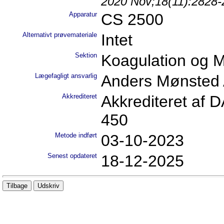
2020 Nov;18(11):2828
Apparatur
CS 2500
Alternativt prøvemateriale
Intet
Sektion
Koagulation og M
Lægefagligt ansvarlig
Anders Mønsted 
Akkrediteret
Akkrediteret af
450
Metode indført
03-10-2023
Senest opdateret
18-12-2025