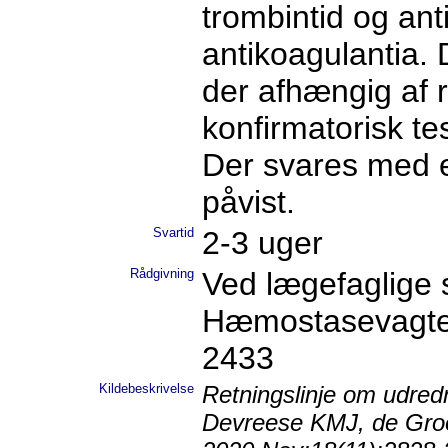
trombintid og ant
antikoagulantia. 
der afhængig af 
konfirmatorisk te
Der svares med en
påvist.
Svartid
2-3 uger
Rådgivning
Ved lægefaglige 
Hæmostasevagten, 
2433
Kildebeskrivelse
Retningslinje om udred
Devreese KMJ, de Groo