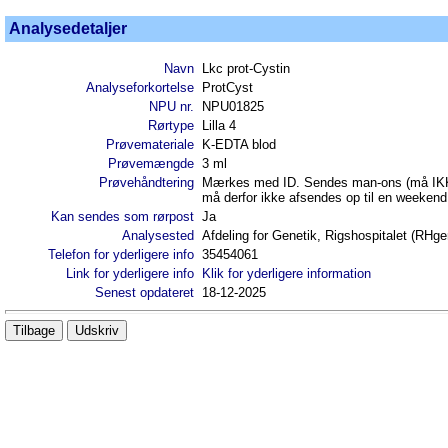
Analysedetaljer
Navn
Lkc prot-Cystin
Analyseforkortelse
ProtCyst
NPU nr.
NPU01825
Rørtype
Lilla 4
Prøvemateriale
K-EDTA blod
Prøvemængde
3 ml
Prøvehåndtering
Mærkes med ID. Sendes man-ons (må IKKE k
må derfor ikke afsendes op til en weekend 
Kan sendes som rørpost
Ja
Analysested
Afdeling for Genetik, Rigshospitalet (RHge
Telefon for yderligere info
35454061
Link for yderligere info
Klik for yderligere information
Senest opdateret
18-12-2025