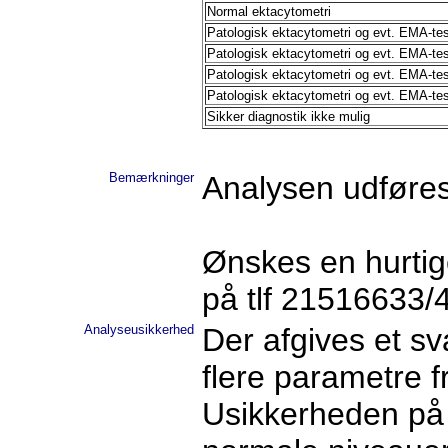
Normal ektacytometri
Patologisk ektacytometri og evt. EMA-tes
Patologisk ektacytometri og evt. EMA-tes
Patologisk ektacytometri og evt. EMA-tes
Patologisk ektacytometri og evt. EMA-tes
Sikker diagnostik ikke mulig
Bemærkninger
Analysen udføres
Ønskes en hurtig
på tlf 21516633
Analyseusikkerhed
Der afgives et sv
flere parametre f
Usikkerheden på 