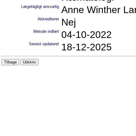
Lægefagligt ansvarlig
Anne Winther La
Akkrediteret
Nej
Metode indført
04-10-2022
Senest opdateret
18-12-2025