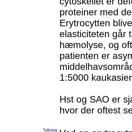
cytoskellet er de
proteiner med def
Erytrocytten bliv
elasticiteten går
hæmolyse, og ofte
patienten er asym
middelhavsområde
1:5000 kaukasier
Hst og SAO er sj
hvor der oftest 
Tolkning