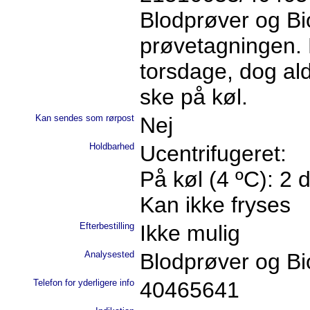
Blodprøver og B
prøvetagningen. 
torsdage, dog ald
ske på køl.
Kan sendes som rørpost
Nej
Holdbarhed
Ucentrifugeret:
På køl (4 ºC): 2 
Kan ikke fryses
Efterbestilling
Ikke mulig
Analysested
Blodprøver og B
Telefon for yderligere info
40465641