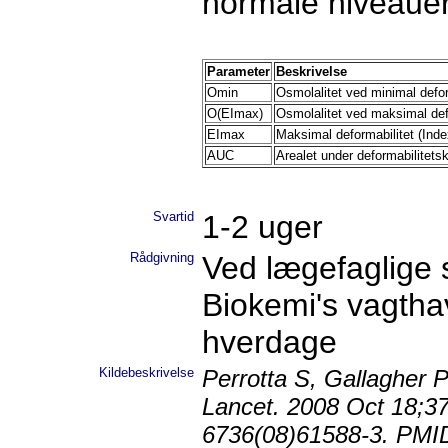
normale niveauer
Parameter
Beskrivelse
Omin
Osmolalitet ved minimal defor
O(EImax)
Osmolalitet ved maksimal defo
EImax
Maksimal deformabilitet (Inde
AUC
Arealet under deformabilitets
Svartid
1-2 uger
Rådgivning
Ved lægefaglige 
Biokemi's vagtha
hverdage
Kildebeskrivelse
Perrotta S, Gallagher 
Lancet. 2008 Oct 18;37
6736(08)61588-3. PMI