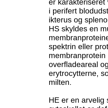
er karakteriseret
i perifert bloduds
ikterus og splen
HS skyldes en muta
membranproteiner
spektrin eller pro
membranprotein 
overfladeareal o
erytrocytterne, 
milten.
HE er en arvelig