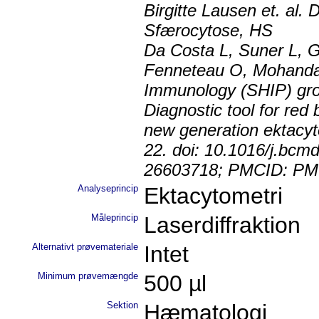
Birgitte Lausen et. al.
Sfærocytose, HS
Da Costa L, Suner L, 
Fenneteau O, Mohandas
Immunology (SHIP) gro
Diagnostic tool for re
new generation ektacyt
22. doi: 10.1016/j.bc
26603718; PMCID: PM
Analyseprincip
Ektacytometri
Måleprincip
Laserdiffraktion
Alternativt prøvemateriale
Intet
Minimum prøvemængde
500 µl
Sektion
Hæmatologi