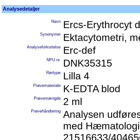
Analysedetaljer
Navn
Ercs-Erythrocyt d
Synonymer
Ektacytometri, 
Analyseforkortelse
Erc-def
NPU nr.
DNK35315
Rørtype
Lilla 4
Prøvemateriale
K-EDTA blod
Prøvemængde
2 ml
Prøvehåndtering
Analysen udføres
med Hæmatologi, 
21516633/404656