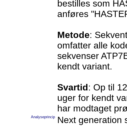
bestilles som HA
anføres "HASTER"
Metode
: Sekven
omfatter alle ko
sekvenser ATP7B
kendt variant.
Svartid
: Op til 
uger for kendt v
har modtaget prø
Analyseprincip
Next generation 