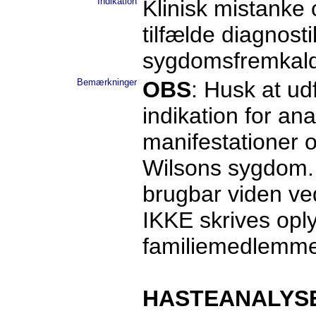
Indikation
Klinisk mistanke
tilfælde diagnos
sygdomsfremkalde
Bemærkninger
OBS
: Husk at ud
indikation for an
manifestationer 
Wilsons sygdom.
brugbar viden ve
IKKE skrives opl
familiemedlemme
HASTEANALYS