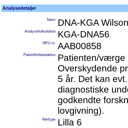
Analysedetaljer
Navn
DNA-KGA Wilson
Analyseforkortelse
KGA-DNA56
NPU nr.
AAB00858
Patientforberedelse
Patienten/værge s
Overskydende pr
5 år. Det kan evt
diagnostiske und
godkendte forskni
lovgivning).
Rørtype
Lilla 6