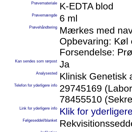
Prøvemateriale
K-EDTA blod
Prøvemængde
6 ml
Prøvehåndtering
Mærkes med nav
Opbevaring: Køl 
Forsendelse: Prø
Kan sendes som rørpost
Ja
Analysested
Klinisk Genetisk
Telefon for yderligere info
29745169 (Labor
78455510 (Sekret
Link for yderligere info
Klik for yderliger
Følgeseddel/blanket
Rekvisitionssed