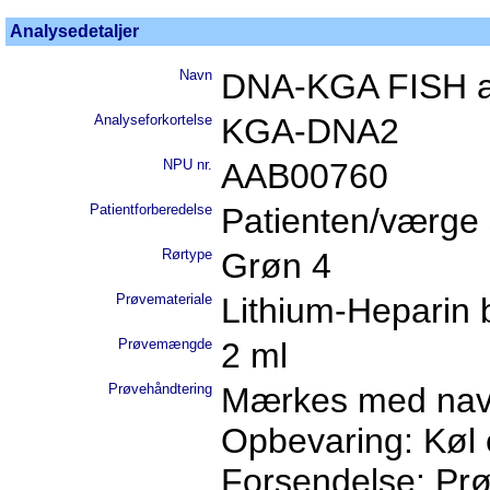
Analysedetaljer
Navn
DNA-KGA FISH a
Analyseforkortelse
KGA-DNA2
NPU nr.
AAB00760
Patientforberedelse
Patienten/værge s
Rørtype
Grøn 4
Prøvemateriale
Lithium-Heparin 
Prøvemængde
2 ml
Prøvehåndtering
Mærkes med nav
Opbevaring: Køl 
Forsendelse: Pr