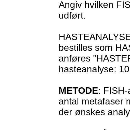
Angiv hvilken FI
udført.
HASTEANALYSE: I
bestilles som HA
anføres "HASTER" 
hasteanalyse: 10
METODE
: FISH-
antal metafaser 
der ønskes analy