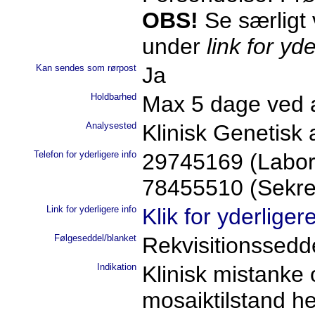
OBS!
Se særligt 
under
link for yde
Kan sendes som rørpost
Ja
Holdbarhed
Max 5 dage ved a
Analysested
Klinisk Genetisk
Telefon for yderligere info
29745169 (Labor
78455510 (Sekret
Link for yderligere info
Klik for yderliger
Følgeseddel/blanket
Rekvisitionssed
Indikation
Klinisk mistanke
mosaiktilstand he