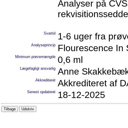
Analyser på CVS
rekvisitionssedde
Svartid
1-6 uger fra prø
Analyseprincip
Flourescence In S
Minimum prøvemængde
0,6 ml
Lægefagligt ansvarlig
Anne Skakkebæ
Akkrediteret
Akkrediteret af 
Senest opdateret
18-12-2025