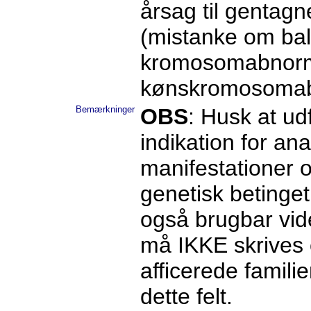
årsag til gentagne
(mistanke om bal
kromosomabnormal
kønskromosomabn
Bemærkninger
OBS
: Husk at ud
indikation for an
manifestationer 
genetisk betinget
også brugbar vid
må IKKE skrives 
afficerede fami
dette felt.