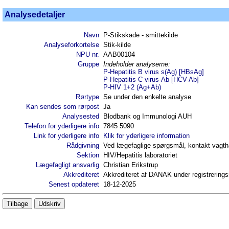
Analysedetaljer
Navn
P-Stikskade - smittekilde
Analyseforkortelse
Stik-kilde
NPU nr.
AAB00104
Gruppe
Indeholder analyserne:
P-Hepatitis B virus s(Ag) [HBsAg]
P-Hepatitis C virus-Ab [HCV-Ab]
P-HIV 1+2 (Ag+Ab)
Rørtype
Se under den enkelte analyse
Kan sendes som rørpost
Ja
Analysested
Blodbank og Immunologi AUH
Telefon for yderligere info
7845 5090
Link for yderligere info
Klik for yderligere information
Rådgivning
Ved lægefaglige spørgsmål, kontakt vagt
Sektion
HIV/Hepatitis laboratoriet
Lægefagligt ansvarlig
Christian Erikstrup
Akkrediteret
Akkrediteret af DANAK under registrerin
Senest opdateret
18-12-2025