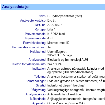
Analysedetaljer
Navn
P-Erytrocyt-antistof (titer)
Analyseforkortelse
Erc-tit
NPU nr.
AAA00527
Rørtype
Lilla 4
Prøvemateriale
K-EDTA blod
Prøvemængde
4 ml
Prøvehåndtering
Mærkes med ID
Kan sendes som rørpost
Ja
Holdbarhed
Ucentrifugeret:
20°-22 °C : 5 dage
Analysested
Blodbank og Immunologi AUH
Telefon for yderligere info
2477 8024
Indikation
Analysen udføres på gravide kvinder med i
og nyfødte (HDFN/erytroblastose)
Tolkning
Analysen bestemmer styrken af de(t) irregu
Bemærkninger
Hvis den gravide er i sidste trimester, så 
Svartid
Indenfor et døgn (Hverdage)
Rådgivning
Ved lægefaglige spørgsmål, kontakt vagtha
Analyseprincip
Antigen-Antistof reaktion
Måleprincip
Søjleagglutinationsteknik, fotografisk dete
Apparatur
Ortho Vision og Vision MAX